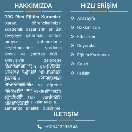
HAKKIMIZDA
HIZLI ERİŞİM
DRC Plus Eğitim Kurumları
Anasayfa
olarak, öğrencilerimizin
Hakkımızda
akademik başarılarını en üst
seviyeye çıkarmak, onların
Etkinlikler
bireysel yeteneklerini
Duyurular
keşfetmelerine yardımcı
olmak ve çağdaş eğitim
Eğitim Kadromuz
anlayışıyla geleceğe
Galeri
Kurulduğumuz günden
hazırlamak için çalışıyoruz.
itibaren bilimsel ve modern
Uzman eğitim kadromuz,
İletişim
eğitim yöntemlerini
yenilikçi öğretim
benimseyerek,
programlarımız ve öğrenci
öğrencilerimize yalnızca
merkezli yaklaşımımızla
akademik başarı
eğitimde fark yaratmayı
kazandırmakla kalmayıp aynı
hedefliyoruz.
zamanda analitik düşünme,
İLETİŞİM
problem çözme ve özgüven
geliştirme konularında da
rehberlik ediyoruz. Eğitimde
+905412293348